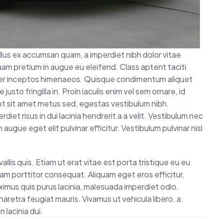
ellus ex accumsan quam, a imperdiet nibh dolor vitae
am pretium in augue eu eleifend. Class aptent taciti
 per inceptos himenaeos. Quisque condimentum aliquet
usto fringilla in. Proin iaculis enim vel sem ornare, id
et sit amet metus sed, egestas vestibulum nibh.
iet risus in dui lacinia hendrerit a a velit. Vestibulum nec
n augue eget elit pulvinar efficitur. Vestibulum pulvinar nisl
allis quis. Etiam ut erat vitae est porta tristique eu eu
 diam porttitor consequat. Aliquam eget eros efficitur,
maximus quis purus lacinia, malesuada imperdiet odio.
aretra feugiat mauris. Vivamus ut vehicula libero, a
 lacinia dui.