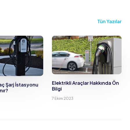
Tün Yazılar
Elektrikli Araçlar Hakkında Ön
raç Şarj İstasyonu
Bilgi
nır?
7 Ekim 2023