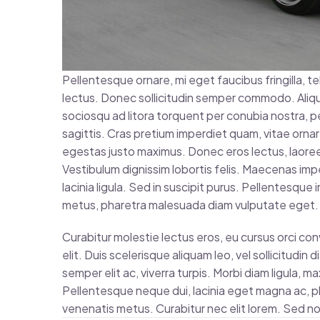
Pellentesque ornare, mi eget faucibus fringilla, t
lectus. Donec sollicitudin semper commodo. Aliqu
sociosqu ad litora torquent per conubia nostra,
sagittis. Cras pretium imperdiet quam, vitae ornare j
egestas justo maximus. Donec eros lectus, laore
Vestibulum dignissim lobortis felis. Maecenas imperd
lacinia ligula. Sed in suscipit purus. Pellentesque i
metus, pharetra malesuada diam vulputate eget.
Curabitur molestie lectus eros, eu cursus orci conv
elit. Duis scelerisque aliquam leo, vel sollicitudin
semper elit ac, viverra turpis. Morbi diam ligula, 
Pellentesque neque dui, lacinia eget magna ac, ph
venenatis metus. Curabitur nec elit lorem. Sed non