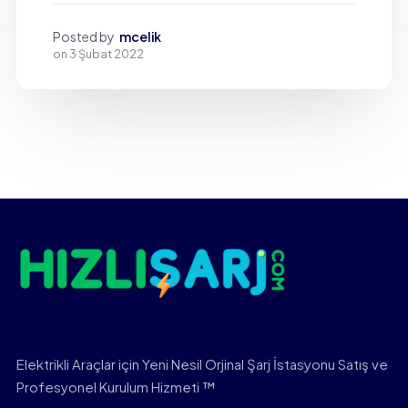
Posted by
mcelik
on
3 Şubat 2022
Elektrikli Araçlar için Yeni Nesil Orjinal Şarj İstasyonu Satış ve
Profesyonel Kurulum Hizmeti ™