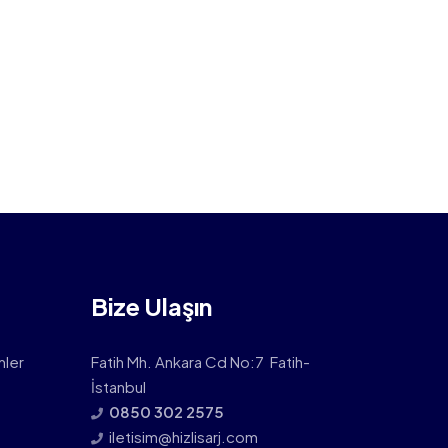
Bize Ulaşın
mler
Fatih Mh. Ankara Cd No:7 Fatih-
İstanbul
0850 302 2575
iletisim@hizlisarj.com