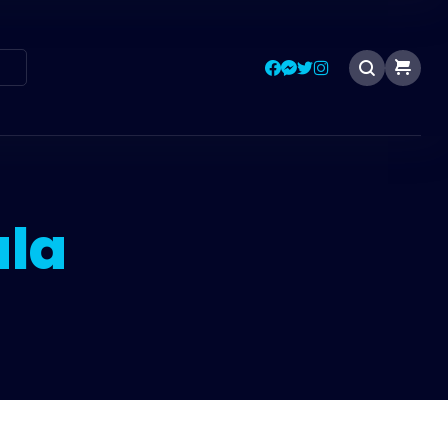
T
ala