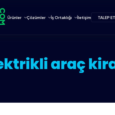
Ürünler
Çözümler
İş Ortaklığı
İletişim
TALEP E
ektrikli araç kir