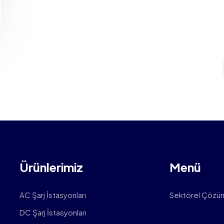
Ürünlerimiz
Menü
AC Şarj İstasyonları
Sektörel Çözü
DC Şarj İstasyonları