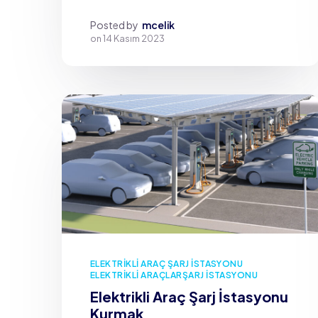
Posted by
mcelik
on
14 Kasım 2023
ELEKTRIKLI ARAÇ ŞARJ İSTASYONU
ELEKTRIKLI ARAÇLAR
ŞARJ İSTASYONU
Elektrikli Araç Şarj İstasyonu
Kurmak