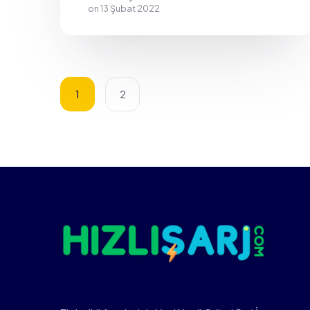
on
13 Şubat 2022
1
2