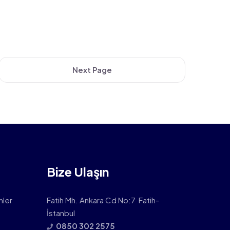
Next Page
Bize Ulaşın
mler
Fatih Mh. Ankara Cd No:7 Fatih-
İstanbul
0850 302 2575