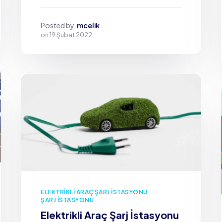
Posted by
mcelik
on
19 Şubat 2022
ELEKTRIKLI ARAÇ ŞARJ İSTASYONU
ŞARJ İSTASYONU
Elektrikli Araç Şarj İstasyonu