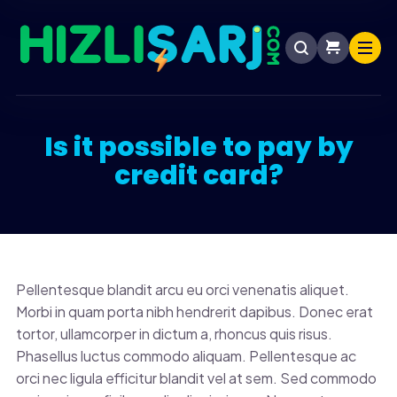
Is it possible to pay by
credit card?
Pellentesque blandit arcu eu orci venenatis aliquet.
Morbi in quam porta nibh hendrerit dapibus. Donec erat
tortor, ullamcorper in dictum a, rhoncus quis risus.
Phasellus luctus commodo aliquam. Pellentesque ac
orci nec ligula efficitur blandit vel at sem. Sed commodo