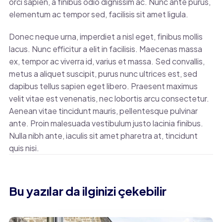
orci sapien, a finibus odio dignissim ac. Nunc ante purus,
elementum ac tempor sed, facilisis sit amet ligula.
Donec neque urna, imperdiet a nisl eget, finibus mollis
lacus. Nunc efficitur a elit in facilisis. Maecenas massa
ex, tempor ac viverra id, varius et massa. Sed convallis,
metus a aliquet suscipit, purus nunc ultrices est, sed
dapibus tellus sapien eget libero. Praesent maximus
velit vitae est venenatis, nec lobortis arcu consectetur.
Aenean vitae tincidunt mauris, pellentesque pulvinar
ante. Proin malesuada vestibulum justo lacinia finibus.
Nulla nibh ante, iaculis sit amet pharetra at, tincidunt
quis nisi.
Bu yazılar da ilginizi çekebilir