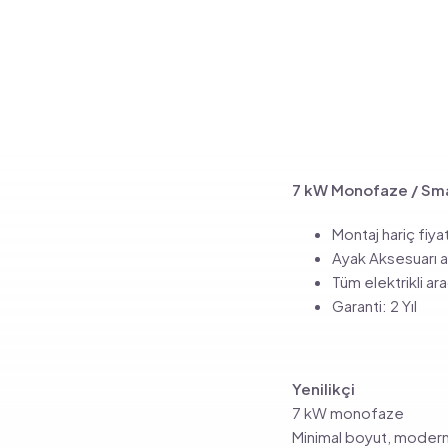
7 kW Monofaze / Sma
Montaj hariç fiyat
Ayak Aksesuarı ay
Tüm elektrikli ara
Garanti: 2 Yıl
Yenilikçi
7 kW monofaze
Minimal boyut, modern