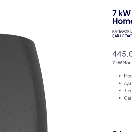
7 kW
Hom
KATEGORI
ŞARJ İSTA
445.
7 kW Mono
Mont
Ayak
Tüm 
Gara