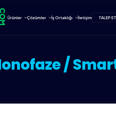
Ürünler
Çözümler
İş Ortaklığı
İletişim
TALEP E
onofaze / Sma