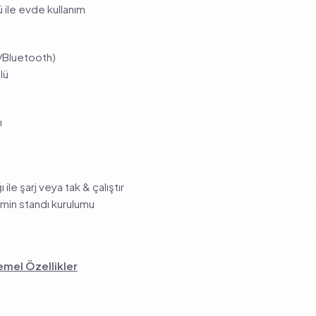
ü ile evde kullanım
i/Bluetooth)
lü
ı
 ile şarj veya tak & çalıştır
in standı kurulumu
emel Özellikler