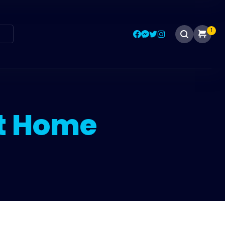
1
T
rt Home