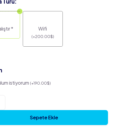
 Türü:
lıştır
*
Wifi
(
+
200.00
$
)
m
lum istiyorum
(
+
190.00
$
)
Sepete Ekle