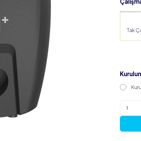
Çalışma
Tak Ça
Kurulu
Kuru