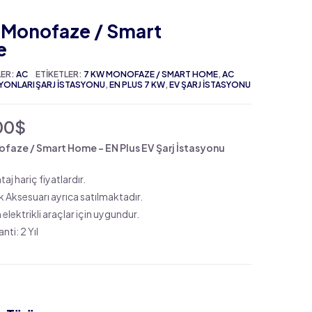
 Monofaze / Smart
e
LER:
AC
ETIKETLER:
7 KW MONOFAZE / SMART HOME
,
AC
SYONLARI
ŞARJ İSTASYONU
,
EN PLUS 7 KW
,
EV ŞARJ İSTASYONU
00$
faze / Smart Home – EN Plus EV Şarj İstasyonu
aj hariç fiyatlardır.
 Aksesuarı ayrıca satılmaktadır.
elektrikli araçlar için uygundur.
nti: 2 Yıl