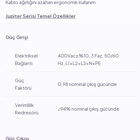
Kablo ağırlığını azaltan ergonomik kullanım
Jupiter Serisi Temel Özellikler
Güç Girişi
Elektriksel
400Vac±%10, 3 Faz, 50/60
Bağlantı
Hz, L1+L2+L3+N+PE
Güç
0,98 nominal çıkış gücünde
Faktörü
Verimlilik
≥94% nominal çıkış gücünde
Redresörü
Güç Çıkışı