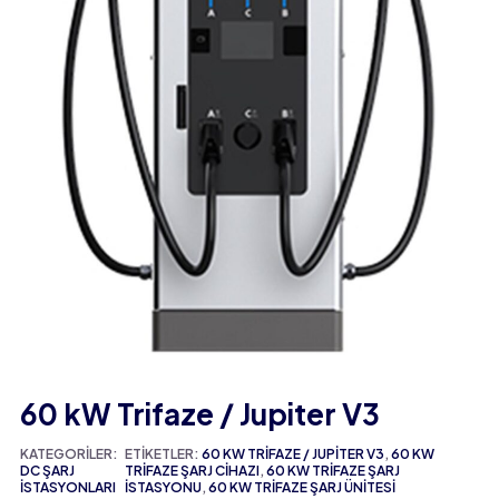
60 kW Trifaze / Jupiter V3
KATEGORILER:
ETIKETLER:
60 KW TRIFAZE / JUPITER V3
,
60 KW
DC ŞARJ
TRIFAZE ŞARJ CIHAZI
,
60 KW TRIFAZE ŞARJ
İSTASYONLARI
İSTASYONU
,
60 KW TRIFAZE ŞARJ ÜNITESI