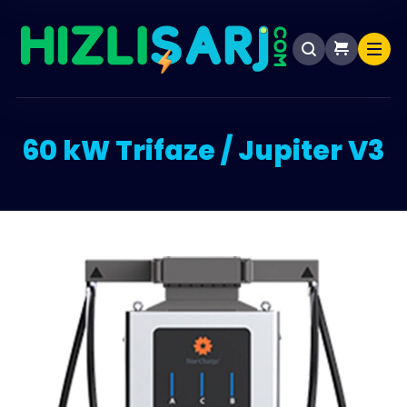
60 kW Trifaze / Jupiter V3