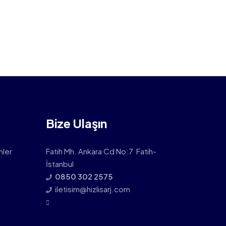
Bize Ulaşın
mler
Fatih Mh. Ankara Cd No:7 Fatih-
İstanbul
0850 302 2575
iletisim@hizlisarj.com