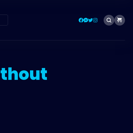
T
thout