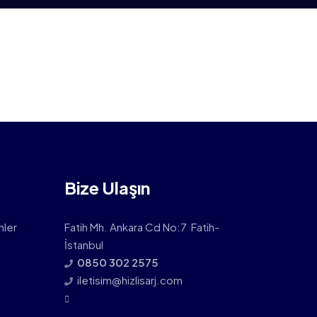
Bize Ulaşın
mler
Fatih Mh. Ankara Cd No:7 Fatih-
İstanbul
0850 302 2575
iletisim@hizlisarj.com