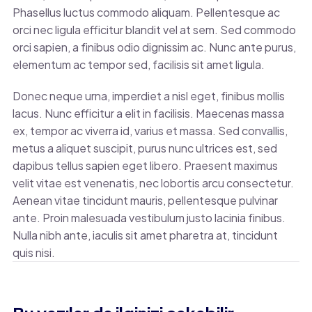
Phasellus luctus commodo aliquam. Pellentesque ac
orci nec ligula efficitur blandit vel at sem. Sed commodo
orci sapien, a finibus odio dignissim ac. Nunc ante purus,
elementum ac tempor sed, facilisis sit amet ligula.
Donec neque urna, imperdiet a nisl eget, finibus mollis
lacus. Nunc efficitur a elit in facilisis. Maecenas massa
ex, tempor ac viverra id, varius et massa. Sed convallis,
metus a aliquet suscipit, purus nunc ultrices est, sed
dapibus tellus sapien eget libero. Praesent maximus
velit vitae est venenatis, nec lobortis arcu consectetur.
Aenean vitae tincidunt mauris, pellentesque pulvinar
ante. Proin malesuada vestibulum justo lacinia finibus.
Nulla nibh ante, iaculis sit amet pharetra at, tincidunt
quis nisi.