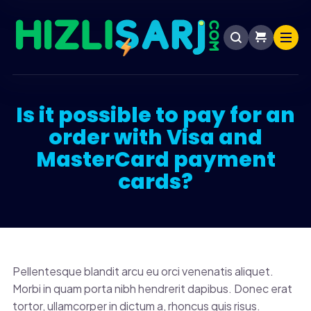
Is it possible to pay for an
order with Visa and
MasterCard payment
cards?
Pellentesque blandit arcu eu orci venenatis aliquet.
Morbi in quam porta nibh hendrerit dapibus. Donec erat
tortor, ullamcorper in dictum a, rhoncus quis risus.